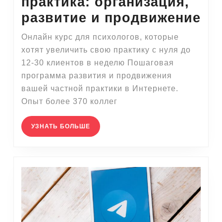
практика: организация,
Ча
развитие и продвижение
пс
Онлайн курс для психологов, которые
пр
хотят увеличить свою практику с нуля до
ор
12-30 клиентов в неделю Пошаговая
программа развития и продвижения
ра
вашей частной практики в Интернете.
и
Опыт более 370 коллег
пр
УЗНАТЬ
УЗНАТЬ БОЛЬШЕ
БОЛЬШЕ