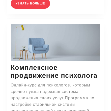
УЗНАТЬ
УЗНАТЬ БОЛЬШЕ
БОЛЬШЕ
Комплексное
Ком
продвижение психолога
про
Онлайн-курс для психологов, которым
пси
срочно нужна надежная система
продвижения своих услуг Программа по
настройке стабильной системы
продвижения вашей психологической