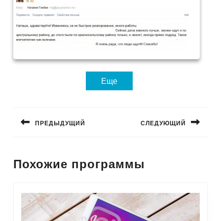
Еще
Навигация
ПРЕДЫДУЩИЙ
СЛЕДУЮЩИЙ
по
записям
Предыдущая
Следующая
запись:
запись:
Похожие программы