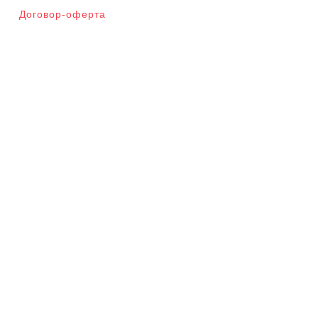
Договор-оферта
Мета
Войти
Categories