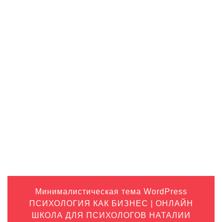
Categories
Вебинары для психологов
Видео
Клуб для психологов
Книги для психологов
Консультации для психологов
Конференции и обучение психологов
Онлайн-курсы для психологов
Услуги для психологов
Минималистическая тема WordPress
ПСИХОЛОГИЯ КАК БИЗНЕС | ОНЛАЙН
ШКОЛА ДЛЯ ПСИХОЛОГОВ НАТАЛИИ