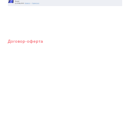
Договор-оферта
Мета
Войти