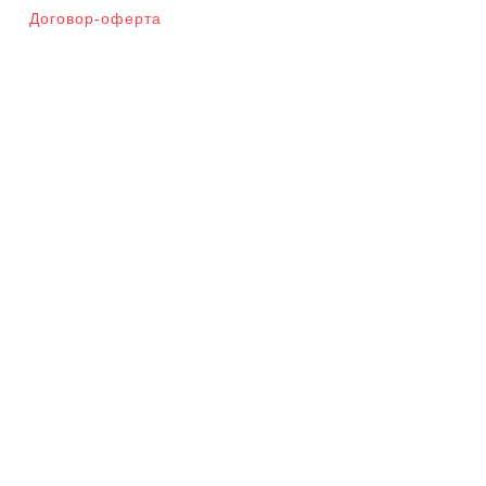
Договор-оферта
Мета
Войти
Categories